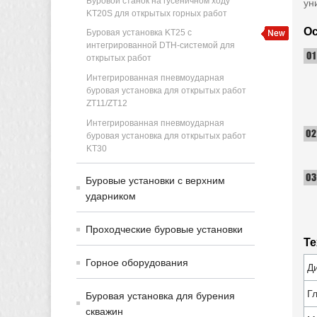
Буровой станок на гусеничном ходу
ун
KT20S для открытых горных работ
О
Буровая установка KT25 с
интегрированной DTH-системой для
открытых работ
Интегрированная пневмоударная
буровая установка для открытых работ
ZT11/ZT12
Интегрированная пневмоударная
буровая установка для открытых работ
KT30
Буровые установки с верхним
ударником
Проходческие буровые установки
Те
Горное оборудования
Д
Г
Буровая установка для бурения
скважин