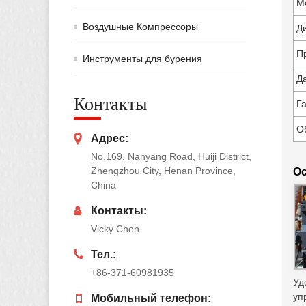
М
Воздушные Компрессоры
Д
П
Инструменты для бурения
Д
Контакты
Г
О
Адрес:
No.169, Nanyang Road, Huiji District,
Zhengzhou City, Henan Province,
Ос
China
Контакты:
Vicky Chen
Тел.:
+86-371-60981935
Уд
уп
Мобильный телефон: