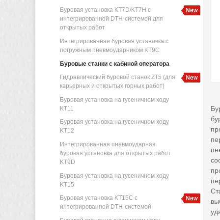
Буровая установка KT7D/KT7H с
интегрированной DTH-системой для
открытых работ
Интегрированная буровая установка с
погружным пневмоударником KT9C
Буровые станки с кабиной оператора
Гидравлический буровой станок ZT5 (для
карьерных и открытых горных работ)
Буровая установка на гусеничном ходу
Бу
KT11
бу
Буровая установка на гусеничном ходу
пр
KT12
пе
Интегрированная пневмоударная
пн
буровая установка для открытых работ
со
KT9D
пр
Буровая установка на гусеничном ходу
пе
KT15
Ст
Буровая установка KT15C с
вы
интегрированной DTH-системой
уд