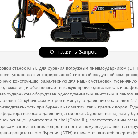
Отправить Запрос
ровой станок KT7C для бурения погружным пневмоударником (DTH)
ровая установка с интегрированной винтовой воздушной компрессо
очную конструкцию, характерную для наших установок; гусеничн
редвижения; и обеспечивает высокую производительность и эффек
евмоударником оборудован одноступенчатым винтовым шлангом выс
ставляет 13 кубических метров в минуту, а давление составляет 1,
оизводительность при бурении как мягких, так и крепких пород. Б
рфоратора высокого давления, а скорость бурения выше, чем у бур
анок оснащен двигателем Yuchai (China III), соответствующим вс
бросам загрязняющих веществ и негативному воздействию на окру
арно-вращательного бурения (DTH) отличается высокой энергоэфф