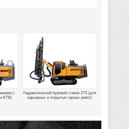
ановка с
Гидравлический буровой станок ZT5 (для
м KT9C
карьерных и открытых горных работ)