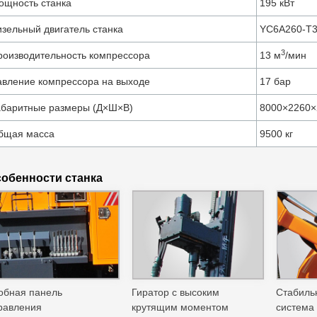
ощность станка
195 кВт
изельный двигатель станка
YC6A260-T3
3
роизводительность компрессора
13 м
/мин
авление компрессора на выходе
17 бар
абаритные размеры (Д×Ш×В)
8000×2260×
бщая масса
9500 кг
обенности станка
обная панель
Гиратор с высоким
Стабиль
равления
крутящим моментом
система