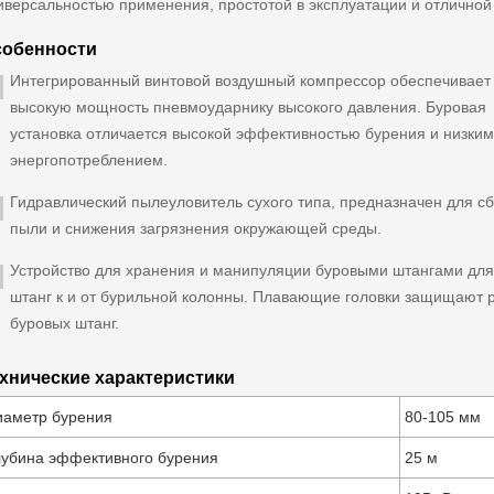
иверсальностью применения, простотой в эксплуатации и отличной
собенности
Интегрированный винтовой воздушный компрессор обеспечивает
высокую мощность пневмоударнику высокого давления. Буровая
установка отличается высокой эффективностью бурения и низким
энергопотреблением.
Гидравлический пылеуловитель сухого типа, предназначен для с
пыли и снижения загрязнения окружающей среды.
Устройство для хранения и манипуляции буровыми штангами для
штанг к и от бурильной колонны. Плавающие головки защищают 
буровых штанг.
хнические характеристики
иаметр бурения
80-105 мм
лубина эффективного бурения
25 м