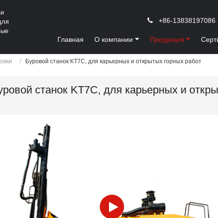
ки
+86-13838197086
для
вые
Главная
О компании
Продукция
Серт
овки
Буровой станок KT7C, для карьерных и открытых горных работ
уровой станок KT7C, для карьерных и откр