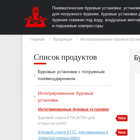
Пневматические буровые установки, установ
для погружного бурения, буровые установки 
бурения скважин под воду, воздушные винто
и поршневые компрессоры
Главная
Продукция
Интегрированные буровые устан
Список продуктов
Б
Буровые установки с погружным
пневмоударником
Интегрированные буровые
установки
Интегрированные буровые установки
Буровой станок KT5C/KT5H для
открытых работ
Буровой станок KT7C, для карьерных и
открытых горных работ