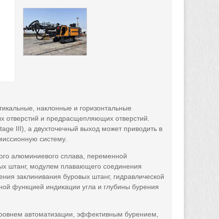
тикальные, наклонные и горизонтальные
ых отверстий и предрасщепляющих отверстий.
ge III), а двухточечный выход может приводить в
миссионную систему.
ного алюминиевого сплава, переменной
вых штанг, модулем плавающего соединения
ения заклинивания буровых штанг, гидравлической
ной функцией индикации угла и глубины бурения
 уровнем автоматизации, эффективным бурением,