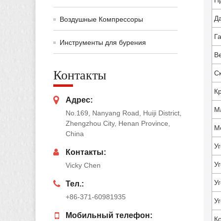
П
Д
Воздушные Компрессоры
Г
Инструменты для бурения
В
Контакты
С
К
Адрес:
М
No.169, Nanyang Road, Huiji District,
Zhengzhou City, Henan Province,
М
China
У
Контакты:
Уг
Vicky Chen
У
Тел.:
+86-371-60981935
У
Мобильный телефон:
К