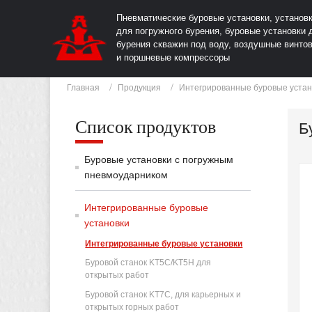
Пневматические буровые установки, установ
для погружного бурения, буровые установки 
бурения скважин под воду, воздушные винто
и поршневые компрессоры
Главная
Продукция
Интегрированные буровые устан
Список продуктов
Б
Буровые установки с погружным
пневмоударником
Интегрированные буровые
установки
Интегрированные буровые установки
Буровой станок KT5C/KT5H для
открытых работ
Буровой станок KT7C, для карьерных и
открытых горных работ