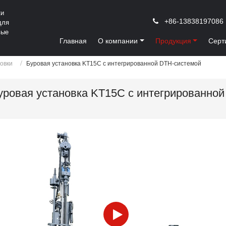
ки
+86-13838197086
для
вые
Главная
О компании
Продукция
Серт
овки
Буровая установка KT15C с интегрированной DTH-системой
уровая установка KT15C с интегрированно