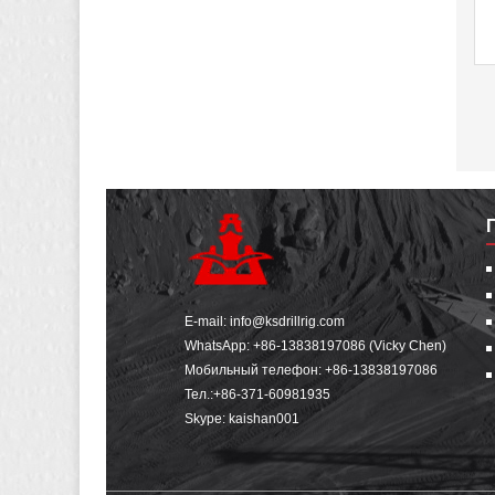
E-mail:
info@ksdrillrig.com
WhatsApp:
+86-13838197086 (Vicky Chen)
Мобильный телефон:
+86-13838197086
Тел.:
+86-371-60981935
Skype: kaishan001