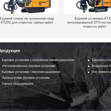
Буровой станок на гусеничном ходу
Буровая установка KT2
KT20S для открытых горных работ
интегрированной DTH-систе
открытых работ
Продукция
Буровые установки с погружным пневмоударником
Буровая уста
Интегрированные буровые установки
Воздушные 
Буровые установки с верхним ударником
Инструменты
Проходческие буровые установки
Горное оборудования