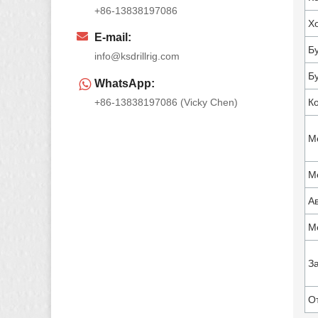
+86-13838197086
Х
E-mail:
Б
info@ksdrillrig.com
Б
WhatsApp:
+86-13838197086 (Vicky Chen)
К
М
М
А
М
З
О