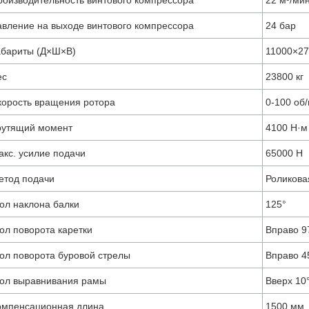
роизводительность винтового компрессора
22 м³/ми
авление на выходе винтового компрессора
24 бар
абариты (Д×Ш×В)
11000×2
ес
23800 кг
корость вращения ротора
0-100 об
рутящий момент
4100 Н·м
акс. усилие подачи
65000 Н
етод подачи
Роликова
гол наклона балки
125°
ол поворота каретки
Вправо 97
гол поворота буровой стрелы
Вправо 45
гол выравнивания рамы
Вверх 10°
омпенсационная длина
1500 мм