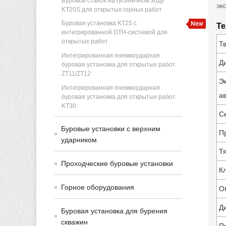
Буровой станок на гусеничном ходу
эк
KT20S для открытых горных работ
Буровая установка KT25 с
Те
интегрированной DTH-системой для
открытых работ
Т
Интегрированная пневмоударная
Д
буровая установка для открытых работ
ZT11/ZT12
Э
Интегрированная пневмоударная
а
буровая установка для открытых работ
KT30
С
Буровые установки с верхним
П
ударником
Т
Проходческие буровые установки
К
Горное оборудования
О
Д
Буровая установка для бурения
скважин