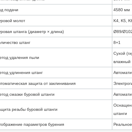
од подачи
4580 мм
уровой молот
K4, K5, K
уровая штанга (диаметр × длина)
Ø89/Ø10
оличество штанг
8+1
Сухой (г
етод удаления пыли
влажный 
етод удлинения штанг
Автомати
втоматическая защита от заклинивания
Электрог
етод смазки буровой штанги
Автомати
Оснащен
ащита резьбы буровой штанги
штанги
тображение параметров бурения
Реальное