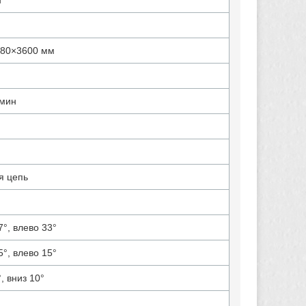
н
780×3600 мм
/мин
я цепь
°, влево 33°
°, влево 15°
, вниз 10°