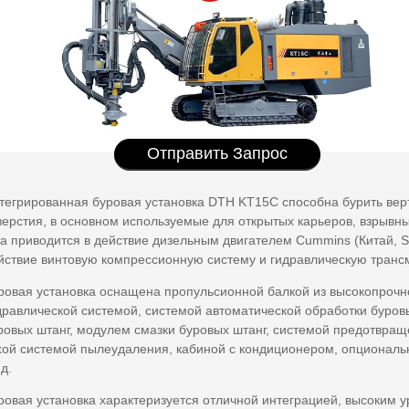
Отправить Запрос
тегрированная буровая установка DTH KT15C способна бурить вер
верстия, в основном используемые для открытых карьеров, взрывн
а приводится в действие дизельным двигателем Cummins (Китай, Sta
йствие винтовую компрессионную систему и гидравлическую транс
ровая установка оснащена пропульсионной балкой из высокопроч
дравлической системой, системой автоматической обработки буро
ровых штанг, модулем смазки буровых штанг, системой предотвращ
хой системой пылеудаления, кабиной с кондиционером, опциональ
.д.
ровая установка характеризуется отличной интеграцией, высоким