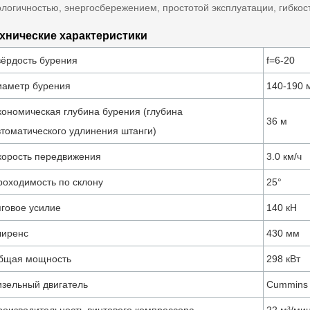
ологичностью, энергосбережением, простотой эксплуатации, гибко
хнические характеристики
вёрдость бурения
f=6-20
иаметр бурения
140-190 
кономическая глубина бурения (глубина
36 м
втоматического удлинения штанги)
корость передвижения
3.0 км/ч
роходимость по склону
25°
яговое усилие
140 кН
лиренс
430 мм
бщая мощность
298 кВт
изельный двигатель
Cummins