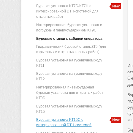
Буровая установка KT7D/KT7H с
интегрированной DTH-системой для
открытых работ
Интегрированная буровая установка с
погружным пневмоударником KT9C
Буровые станки с кабиной оператора
Гидравлический буровой станок ZT5 (для
карьерных и открытых горных работ)
Буровая установка на гусеничном ходу
Ин
KT11
от
Буровая установка на гусеничном ходу
Он
KT12
де
Интегрированная пневмоударная
буровая установка для открытых работ
Бу
KT9D
ги
Буровая установка на гусеничном ходу
бу
KT15
су
и т
Буровая установка KT15C с
интегрированной DTH-системой
Бу