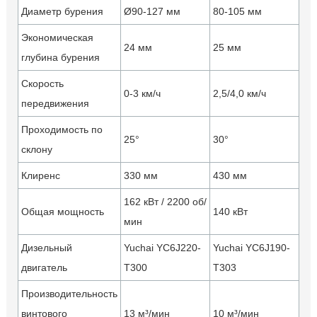
Диаметр бурения
Ø90-127 мм
80-105 мм
Экономическая
24 мм
25 мм
глубина бурения
Скорость
0-3 км/ч
2,5/4,0 км/ч
передвижения
Проходимость по
25°
30°
склону
Клиренс
330 мм
430 мм
162 кВт / 2200 об/
Общая мощность
140 кВт
мин
Дизельный
Yuchai YC6J220-
Yuchai YC6J190-
двигатель
T300
T303
Производительность
винтового
13 м³/мин
10 м³/мин