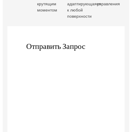
крутящим
адаптирующаяся
управления
моментом
к любой
поверхности
Отправить Запрос