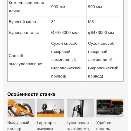
Компенсационная
900 мм
900 мм
длина
Буровой молот
3"
M3
Буровая штанга
Ø64×3000 мм
φ64×3000 мм
Сухой способ
Сухой способ
(вихревой
(вихревой
Способ
ламинарный,
ламинарный,
пылеулавливания
гидравлический
гидравлический
привод)
привод)
Особенности станка
Воздушный
Гиратор с
Гусеничная
Удобная
фильтр
высоким
платформа,
панель