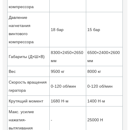
компрессора
Давление
нагнетания
18 бар
15 бар
винтового
компрессора
8300×2450×2650
6500×2400×2600
Габариты (Д×Ш×В)
мм
мм
Вес
9500 кг
8000 кг
Скорость вращения
0-120 об/мин
0-120 об/мин
гиратора
Крутящий момент
1680 Н·м
1400 Н·м
Макс. усилие
нажатия-
-
25000 Н
вытягивания