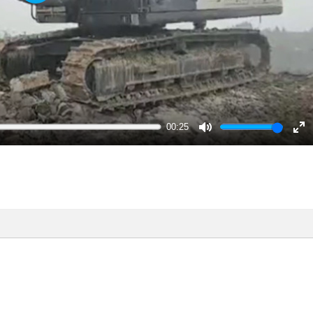
Play
00:25
Mute
En
ful