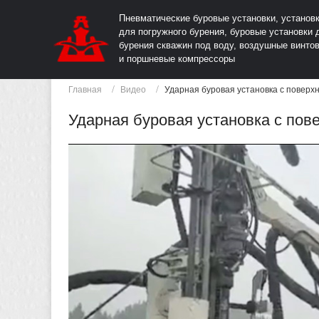
Пневматические буровые установки, установ
для погружного бурения, буровые установки 
бурения скважин под воду, воздушные винто
и поршневые компрессоры
Главная
Видео
Ударная буровая установка с повер
Ударная буровая установка с по