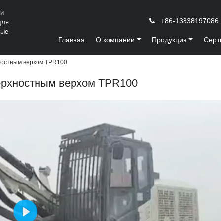
ки
+86-13838197086
для
вые
Главная
О компании
Продукция
Серт
хностным верхом TPR100
верхностным верхом TPR100