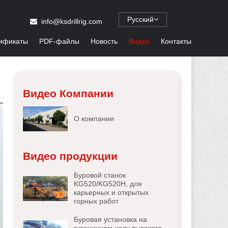
Русский
info@ksdrillrig.com
ификаты
PDF-файлы
Новость
Видео
Контакты
Видео Компании
О компании
Видео продукции
Буровой станок
KG520/KG520H, для
карьерных и открытых
горных работ
Буровая установка на