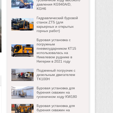
гусеничном ходу высокого
давления KG940A/D,
KGH6
Гидравлический буровой
станок ZT5 (для
карьерных и открытых
горных работ)
Буровая установка с
погружным
пневмоударником КТ15
ter
использовалась на
Никелевом руднике в
lscreen
Нигерии в 2021 году
Подземный погрузчик с
дизельным двигателем
TK100H
Буровая установка для
бурения скважин на
гусеничном ходу KW180
Буровая установка для
бурения скважин на