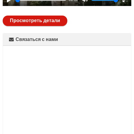
Play
Mute
Ente
full
Просмотреть детали
Связаться с нами