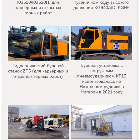
KG520/KG520H, для
гусеничном ходу высокого
карьерных и открытых
давления KG940A/D, KGH6
горных работ
Буровая установка с
Гидравлический буровой
погружным
станок ZT5 (для карьерных и
пневмоударником КТ15
открытых горных работ)
использовалась на
Никелевом руднике в
Нигерии в 2021 году