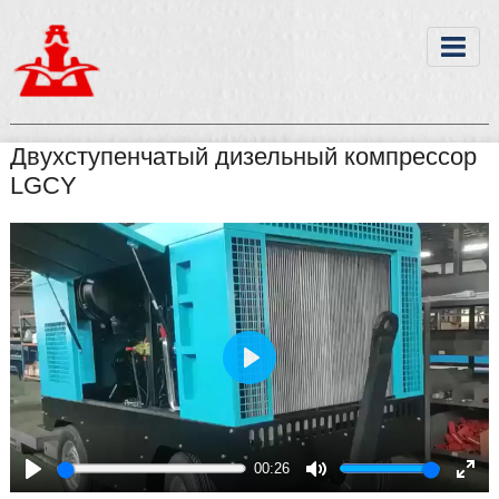
Двухступенчатый дизельный компрессор
LGCY
Play
00:26
Play
Mute
Ente