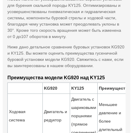
для бурения скальной породы KY125. Оптимизированы и
усовершенствованы пневматическая и гидравлическая
системы, компоненты буровой стрелы и ходовой части,
благодаря чему установка может преодолевать уклоны в
30°. Кроме того скорость вращения может быть изменена
от 0 до107 оборотов в минуту.
Ниже дано детальное сравнение буровых установок KG920
и KY125. Вы можете оценить преимущества гусеничной
буровой установки модели KG920. Свяжитесь с нами, если
вы заинтересованы в нашем оборудовании.
Преимущества модели KG920 над KY125
KG920
KY125
Преимущества
Двигатель с
Меньшее
шариковыми
Ходовая
Двигатель и
давление и
поршнями
система
редуктор
более
(прямое
длительный
соединение)