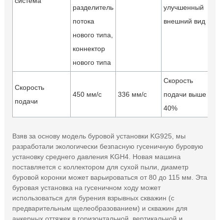
система
разделитель
улучшенный
потока
внешний вид
нового типа,
коннектор
нового типа
Скорость
Скорость
450 мм/с
336 мм/с
подачи выше на
подачи
40%
Взяв за основу модель буровой установки KG925, мы
разработали экологически безпасную гусеничную буровую
установку среднего давления KGH4. Новая машина
поставляется с коллектором для сухой пыли, диаметр
буровой коронки может варьироваться от 80 до 115 мм. Эта
буровая установка на гусеничном ходу может
использоваться для бурения взрывных скважин (с
предварительным щелеобразованием) и скважин для
анкерных оттяжек в горизонтальной, вертикальной и