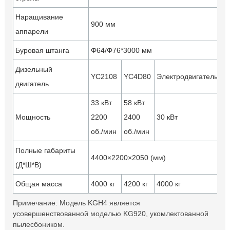
Наращивание
900 мм
аппарели
Буровая штанга
Φ64/Φ76*3000 мм
Дизельный
YC2108
YC4D80
Электродвигатель
Y
двигатель
33 кВт
58 кВт
Мощность
2200
2400
30 кВт
58
об./мин
об./мин
Полные габариты
5
4400×2200×2050 (мм)
(Д*Ш*В)
(м
Общая масса
4000 кг
4200 кг
4000 кг
50
Примечание: Модель KGH4 является
усовершенствованной моделью KG920, укомлектованной
пылесбоником.