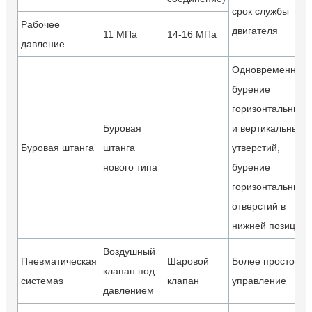
срок службы
Рабочее
двигателя
11 МПа
14-16 МПа
давление
Одновременное
бурение
горизонтальных
Буровая
и вертикальных
Буровая штанга
штанга
утверстий,
нового типа
бурение
горизонтальных
отверстий в
нижней позиции
Воздушный
Пневматическая
Шаровой
Более простое
клапан под
системаs
клапан
управление
давлением