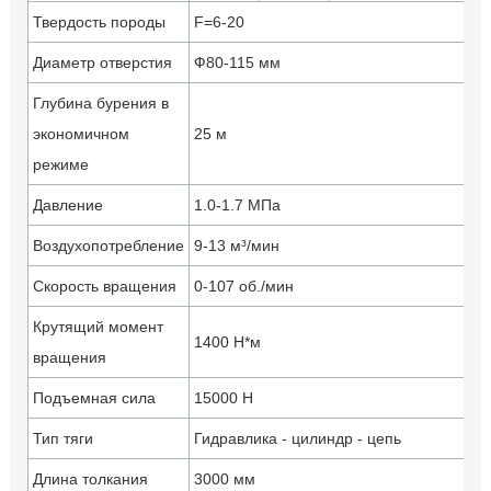
Твердость породы
F=6-20
Диаметр отверстия
Ф80-115 мм
Глубина бурения в
экономичном
25 м
режиме
Давление
1.0-1.7 МПа
Воздухопотребление
9-13 м³/мин
Скорость вращения
0-107 об./мин
Крутящий момент
1400 Н*м
вращения
Подъемная сила
15000 Н
2
Тип тяги
Гидравлика - цилиндр - цепь
Длина толкания
3000 мм