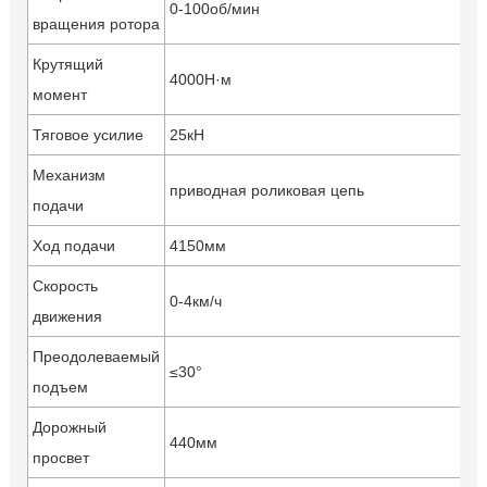
0-100об/мин
вращения ротора
Крутящий
4000Н·м
момент
Тяговое усилие
25кН
Механизм
приводная роликовая цепь
подачи
Ход подачи
4150мм
Скорость
0-4км/ч
движения
Преодолеваемый
≤30°
подъем
Дорожный
440мм
просвет