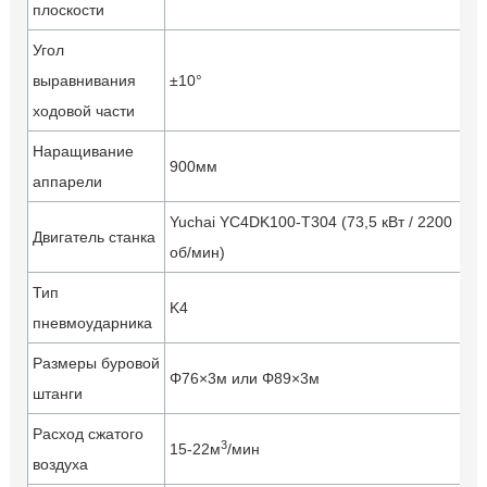
плоскости‎
Угол
выравнивания
±10°
ходовой части
Наращивание
900мм
аппарели
Yuchai YC4DK100-T304 (73,5 кВт / 2200
Двигатель станка
об/мин)
Тип
K4
пневмоударника
Размеры буровой
Φ76×3м или Φ89×3м
штанги
Расход сжатого
3
15-22м
/мин
воздуха