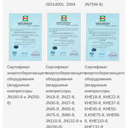
ISO14001: 2004
JN75W-8)
Сертификат
Сертификат
Сертификат
энергосберегающего
энергосберегающего
энергосберегающего
оборудования
оборудования
оборудования
(воздушные
(воздушные
(воздушные
компрессоры
компрессоры
компрессоры
JN160-8 и JN250-
JN18-8, JN22-8,
KHE18-8, KHE22-8,
8)
JN30-8, JN37-8,
KHE30-8, KHE37-8,
JN45-8, JN55-8,
KHE45-8, KHE55-
JN75-8, JN90-8,
8,KHE75-8, KHE90-
JN110-8, JN132-8 и
8, KHE110-8,
JN200-8)
KHE132-8,