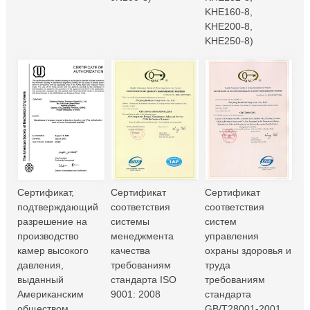
KHE160-8,
KHE200-8,
KHE250-8)
Сертификат,
Сертификат
Сертификат
подтверждающий
соответствия
соответствия
разрешение на
системы
систем
производство
менеджмента
управления
камер высокого
качества
охраны здоровья и
давления,
требованиям
труда
выданный
стандарта ISO
требованиям
Американским
9001: 2008
стандарта
обществом
GB/T28001-2001