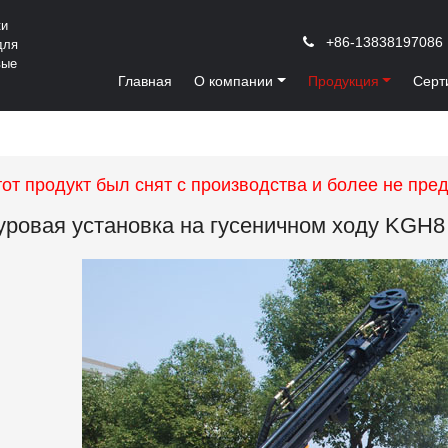
ки
+86-13838197086
для
вые
Главная
О компании
Продукция
Серт
от продукт был снят с производства и более не пред
уровая установка на гусеничном ходу KGH8