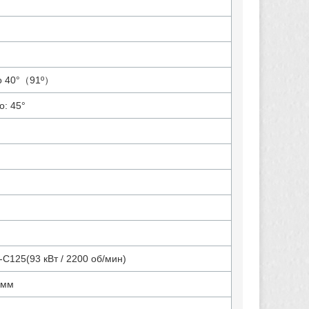
во 40°（91º）
о: 45°
C125(93 кВт / 2200 об/мин)
 мм