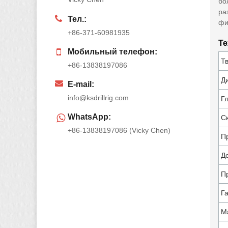
бо
ра
Тел.:
фи
+86-371-60981935
Те
Мобильный телефон:
Т
+86-13838197086
Д
E-mail:
info@ksdrillrig.com
Г
WhatsApp:
С
+86-13838197086 (Vicky Chen)
П
Д
П
Г
М