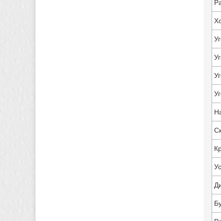
Р
Х
У
У
У
У
Н
С
К
У
Д
Б