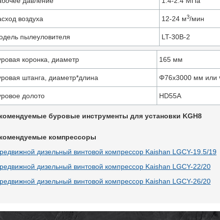
абочее давление
1.4-2.4 MПa
3
асход воздуха
12-24 м
/мин
одель пылеуловителя
LT-30B-2
уровая коронка, диаметр
165 мм
уровая штанга, диаметр*длина
Φ76x3000 мм или
уровое долото
HD55A
комендуемые буровые инструменты для установки KGH8
комендуемые компрессоры
редвижной дизельный винтовой компрессор Kaishan LGCY-19.5/19
редвижной дизельный винтовой компрессор Kaishan LGCY-22/20
редвижной дизельный винтовой компрессор Kaishan LGCY-26/20