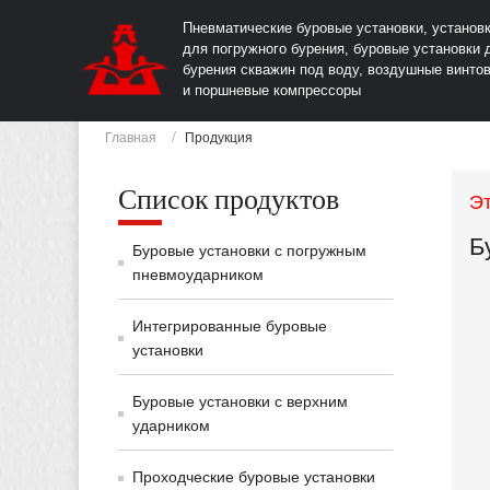
Пневматические буровые установки, установ
для погружного бурения, буровые установки 
бурения скважин под воду, воздушные винто
и поршневые компрессоры
Главная
Продукция
Список продуктов
Эт
Б
Буровые установки с погружным
пневмоударником
Интегрированные буровые
установки
Буровые установки с верхним
ударником
Проходческие буровые установки