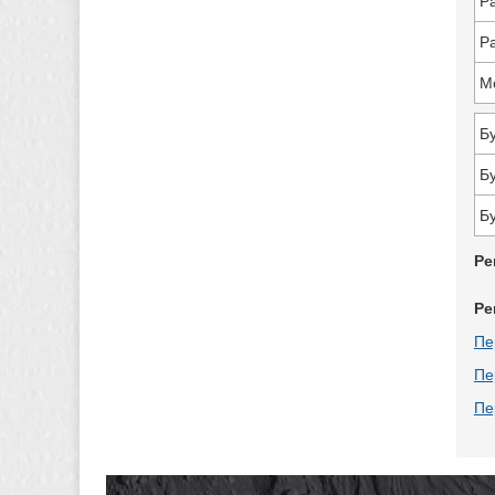
Р
Р
М
Б
Б
Б
Ре
Ре
Пе
Пе
Пе