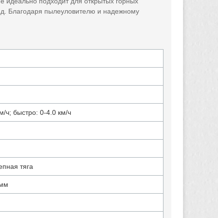
е идеально подходит для открытых горных
т.д. Благодаря пылеуловителю и надежному
м/ч; быстро: 0-4.0 км/ч
епная тяга
 мм