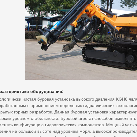
рактеристики оборудования:
ологически чистая буровая установка высокого давления KGH8 яв
зработанным с применением передовых гидравлических технологий
крытых горных разработок. Данная буровая установка характеризует
соким уровнем стабильности. Буровой агрегат способен выполнять
менять конфигурацию гидравлических компонентов. Мощный четыр
рения на большой высоте над уровнем моря, а высокопроизводите