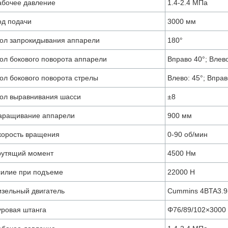
абочее давление
1.4-2.4 MПa
од подачи
3000 мм
гол запрокидывания аппарели
180°
гол бокового поворота аппарели
Вправо 40°; Вле
гол бокового поворота стрелы
Влево: 45°; Вправ
гол выравнивания шасси
±8
аращивание аппарели
900 мм
корость вращения
0-90 об/мин
рутящий момент
4500 Нм
силие при подъеме
22000 Н
изельный двигатель
Cummins 4BTA3.9-
уровая штанга
Φ76/89/102×3000