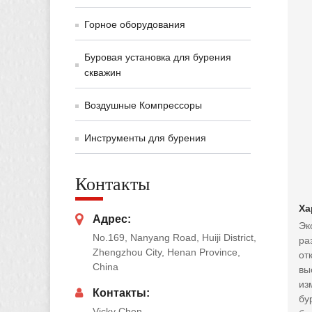
Горное оборудования
Буровая установка для бурения
скважин
Воздушные Компрессоры
Инструменты для бурения
Контакты
Ха
Адрес:
Эк
No.169, Nanyang Road, Huiji District,
ра
Zhengzhou City, Henan Province,
от
China
вы
из
Контакты:
бу
Vicky Chen