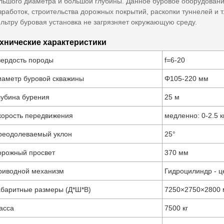
льшого диаметра и большой глубины. Данное буровое оборудовани
зработок, строительства дорожных покрытий, раскопки туннелей и 
льтру буровая установка не загрязняет окружающую среду.
хнические характеристики
вердость породы
f=6-20
иаметр буровой скважины
Φ105-220 мм
лубина бурения
25 м
корость передвижения
медленно: 0-2.5 к
реодолеваемый уклон
25°
орожный просвет
370 мм
риводной механизм
Гидроцилиндр - ц
абаритные размеры (Д*Ш*В)
7250×2750×2800
асса
7500 кг