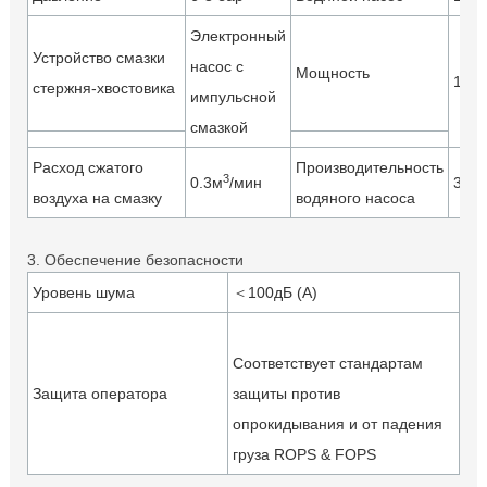
Электронный
Устройство смазки
насос с
Мощность
1.5к
стержня-хвостовика
импульсной
смазкой
Расход сжатого
Производительность
3
0.3м
/мин
3м3/
воздуха на смазку
водяного насоса
3. Обеспечение безопасности
Уровень шума
＜100дБ (A)
Соответствует стандартам
Защита оператора
защиты против
опрокидывания и от падения
груза ROPS & FOPS