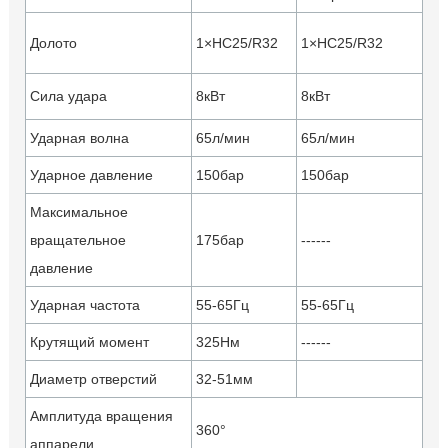
Долото
1×HC25/R32
1×HC25/R32
Сила удара
8кВт
8кВт
Ударная волна
65л/мин
65л/мин
Ударное давление
150бар
150бар
Максимальное
вращательное
175бар
------
давление
Ударная частота
55-65Гц
55-65Гц
Крутящий момент
325Нм
------
Диаметр отверстий
32-51мм
Амплитуда вращения
360°
аппарели