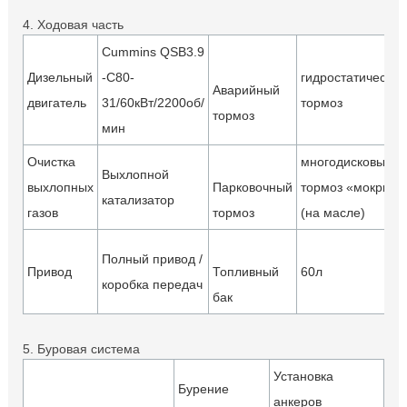
4. Ходовая часть
Cummins QSB3.9
Дизельный
-C80-
гидростатический
Аварийный
двигатель
31/60кВт/2200об/
тормоз
тормоз
мин
Очистка
многодисковый
Выхлопной
выхлопных
Парковочный
тормоз «мокрый»
катализатор
газов
тормоз
(на масле)
Полный привод /
Привод
Топливный
60л
коробка передач
бак
5. Буровая система
Установка
Бурение
анкеров