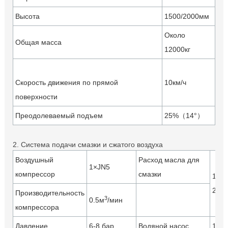
Высота
1500/2000мм
Около
Общая масса
12000кг
Скорость движения по прямой
10км/ч
поверхности
Преодолеваемый подъем
25%（14°）
2. Система подачи смазки и сжатого воздуха
Воздушный
Расход масла для
1×JN5
компрессор
смазки
180-
250 
Производительность
3
0.5м
/мин
компрессора
Давление
6-8 бар
Водяной насос
1×C