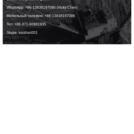
WhatsApp:
+86-13838197086 (Vicky Chen)
Мобильный телефон:
+86-13838197086
Тел.:
+86-371-60981935
Skype: kaishan001
Продукция
Буровые установки с
Буровая установка для
погружным
бурения скважин
пневмоударником
Воздушные Компрессоры
Интегрированные буровые
Инструменты для бурения
установки
Буровые установки с
верхним ударником
Проходческие буровые
установки
Горное оборудования