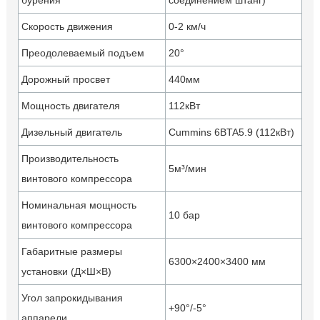
бурения
соединением штанг)
Скорость движения
0-2 км/ч
Преодолеваемый подъем
20°
Дорожный просвет
440мм
Мощность двигателя
112кВт
Дизельный двигатель
Cummins 6BTA5.9 (112кВт)
Производительность
5м³/мин
винтового компрессора
Номинальная мощность
10 бар
винтового компрессора
Габаритные размеры
6300×2400×3400 мм
установки (Д×Ш×В)
Угол запрокидывания
+90°/-5°
аппарели