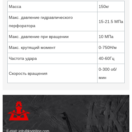
Масса
150кг
Макс. давление гидравлического
15-21.5 МПа
перфоратора
Макс. давление при вращении
10 МПа
Макс. крутящий момент
0-750Н/м
Частота удара
40-60Гц
0-300 об/
Скорость вращения
мин
E-mail:
info@ksdrillrig.com