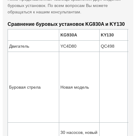
буровых установок. По всем вопросам Вы можете
обращаться к нашим консультантам.
Сравнение буровых установок KG930A и KY130
KG930A
KY130
Ad
Двигатель
YC4D80
QC498
Од
бу
гор
вер
Буровая стрела
Новая модель
скв
нег
гор
скв
Бол
30 насосов, новый