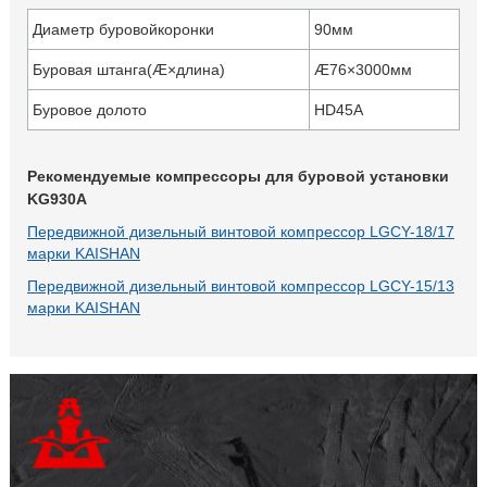
Диаметр буровойкоронки
90мм
Буровая штанга(Æ×длина)
Æ76×3000мм
Буровое долото
HD45A
Рекомендуемые компрессоры для буровой установки
KG930A
Передвижной дизельный винтовой компрессор LGCY-18/17
марки KAISHAN
Передвижной дизельный винтовой компрессор LGCY-15/13
марки KAISHAN