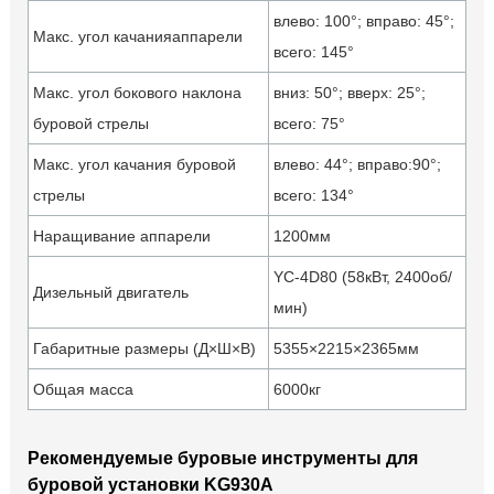
влево: 100°; вправо: 45°;
Макс. угол качанияаппарели
всего: 145°
Макс. угол бокового наклона
вниз: 50°; вверх: 25°;
буровой стрелы
всего: 75°
Макс. угол качания буровой
влево: 44°; вправо:90°;
стрелы
всего: 134°
Наращивание аппарели
1200мм
YC-4D80 (58кВт, 2400об/
Дизельный двигатель
мин)
Габаритные размеры (Д×Ш×В)
5355×2215×2365мм
Общая масса
6000кг
Рекомендуемые буровые инструменты для
буровой установки KG930A