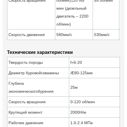
Скорость вращения
об/мин)120 об/
55 об/мин
на
мин (дизельный
двигатель – 2200
об/мин)
Скорость движения
580мм/с
530мм/с
на
Технические характеристики
Твердость породы
f=6-20
Диаметр буровойскважины
Æ80-125мм
Глубина
25м
экономическогобурения
Скорость вращения
0-120 об/мин
Крутящий момент
2000Н/м
Рабочее давление
1.0-2.4 МПа