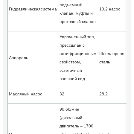
ум
подъемный
Гидравлическаясистема
19.2 насос
соп
клапан, муфты и
и э
проточный клапан
вн
Упрочненный тип,
прессшпан с
Ул
антифрикционным
Швеллерная
про
Аппарель
свойством,
сталь
уст
эстетичный
быс
внешний вид
Мо
Масляный насос
32
28.2
во
90 об/мин
(дизельный
двигатель – 1700