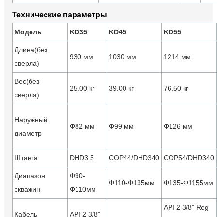
Технические параметры
Модель
KD35
KD45
KD55
Длина(без
930 мм
1030 мм
1214 мм
сверла)
Вес(без
25.00 кг
39.00 кг
76.50 кг
сверла)
Наружный
Φ82 мм
Φ99 мм
Φ126 мм
диаметр
Штанга
DHD3.5
COP44/DHD340
COP54/DHD340
Диапазон
Φ90-
Φ110-Φ135мм
Φ135-Φ1155мм
скважин
Φ110мм
API 2 3/8" Reg
Кабель
API 2 3/8"