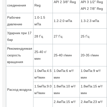
API 2 3/8" Reg
API 3 1/2" Reg
соединения
Reg
API 2 7/8" Reg
Рабочее
1.0-1.5
1.2-2.0 мПа
1.3-2.3 мПа
давление
мПа
Ударник при 17
28 Гц
27 Гц
25 Гц
бар
Рекомендуемая
25-40 r/
скорость
25-40 r/мин
20-35 r/мин
мин
вращения
1.0мПа:4.5
1.0мПа:6 м³/
1.0мПа:9 м³/
м³/мин
мин
мин
1.5мПа:9.0
1.8мПа:10 м³/
1.8мПа:15 м³/
Расход воздуха
м³/мин
мин
мин
2.4мПа:15 м³/
2.4мПа:23 м³/