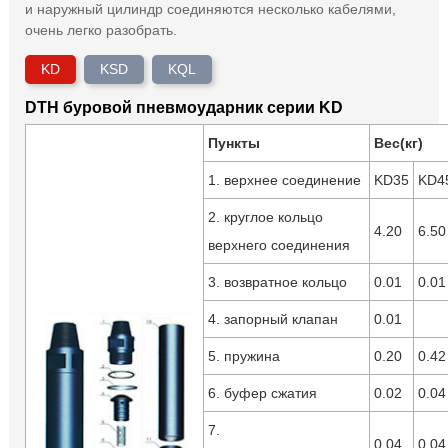
и наружный цилиндр соединяются несколько кабелями,
очень легко разобрать.
KD
KSD
KQL
DTH буровой пневмоударник серии KD
Пункты
Вес(кг)
1. верхнее соединение
KD35
KD4
2. круглое кольцо
4.20
6.50
верхнего соединения
3. возвратное кольцо
0.01
0.01
4. запорный клапан
0.01
5. пружина
0.20
0.42
6. буфер сжатия
0.02
0.04
7.
0.04
0.04